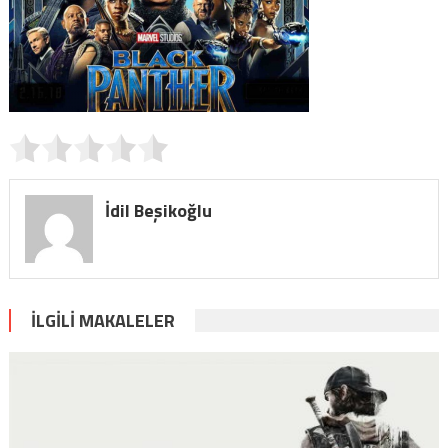
İdil Beşikoğlu
İLGILI MAKALELER