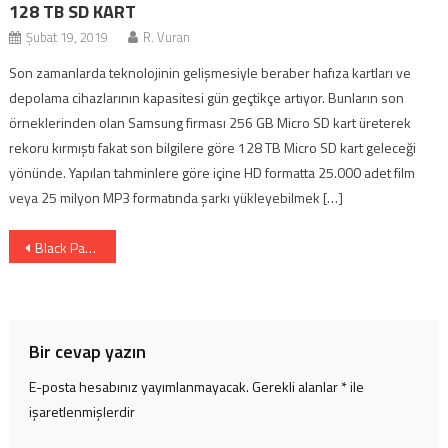
128 TB SD KART
Şubat 19, 2019
R. Vuran
Son zamanlarda teknolojinin gelişmesiyle beraber hafıza kartları ve
depolama cihazlarının kapasitesi gün geçtikçe artıyor. Bunların son
örneklerinden olan Samsung firması 256 GB Micro SD kart üreterek
rekoru kırmıştı fakat son bilgilere göre 128 TB Micro SD kart geleceği
yönünde. Yapılan tahminlere göre içine HD formatta 25.000 adet film
veya 25 milyon MP3 formatında şarkı yükleyebilmek […]
Yazı
Black Panther 1 Temmuz (1)
dolaşımı
Bir cevap yazın
E-posta hesabınız yayımlanmayacak.
Gerekli alanlar
*
ile
işaretlenmişlerdir