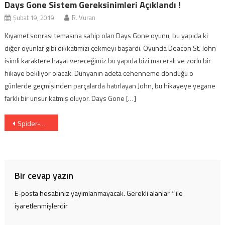
Days Gone Sistem Gereksinimleri Açıklandı !
Şubat 19, 2019
R. Vuran
Kıyamet sonrası temasına sahip olan Days Gone oyunu, bu yapıda ki
diğer oyunlar gibi dikkatimizi çekmeyi başardı. Oyunda Deacon St. John
isimli karaktere hayat vereceğimiz bu yapıda bizi maceralı ve zorlu bir
hikaye bekliyor olacak. Dünyanın adeta cehenneme döndüğü o
günlerde geçmişinden parçalarda hatırlayan John, bu hikayeye yegane
farklı bir unsur katmış oluyor. Days Gone […]
Yazı
Spider-Man No Way Home Oyuncu Kadrosu Netleşti (3)
dolaşımı
Bir cevap yazın
E-posta hesabınız yayımlanmayacak.
Gerekli alanlar
*
ile
işaretlenmişlerdir