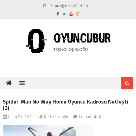
Skip
Pazar, Ağustos 09, 2026
to
content
Spider-Man No Way Home Oyuncu Kadrosu Netleşti
(3)
Ekim 24, 2021
İdil Beşikoğlu
Comment(0)