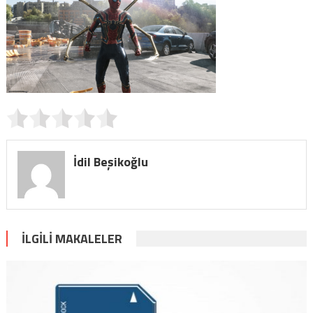
İdil Beşikoğlu
İLGILI MAKALELER