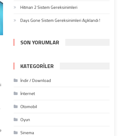
Hitman 2 Sistem Gereksinimleri
Days Gone Sistem Gereksinimleri Açıklandı !
SON YORUMLAR
KATEGORILER
İndir / Download
i
İnternet
Otomobil
a
Oyun
ı
e
Sinema