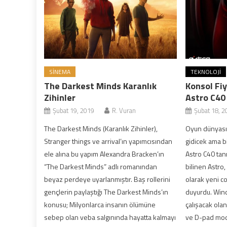
SINEMA
TEKNOLOJI
The Darkest Minds Karanlık
Konsol Fiy
Zihinler
Astro C40
Şubat 19, 2019
R. Vuran
Şubat 18, 2
The Darkest Minds (Karanlık Zihinler),
Oyun dünyası
Stranger things ve arrival’ın yapımcısından
gidicek ama b
ele alına bu yapım Alexandra Bracken’ın
Astro C40 tanı
“The Darkest Minds” adlı romanından
bilinen Astro, 
beyaz perdeye uyarlanmıştır. Baş rollerini
olarak yeni co
gençlerin paylaştığı The Darkest Minds’ın
duyurdu. Win
konusu; Milyonlarca insanın ölümüne
çalışacak olan
sebep olan veba salgınında hayatta kalmayı
ve D-pad modu