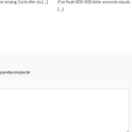
bir analog. Controller da […]
X’un fiyatı 800-900 dolar arasında olacak.
[…]
işaretlenmişlerdir