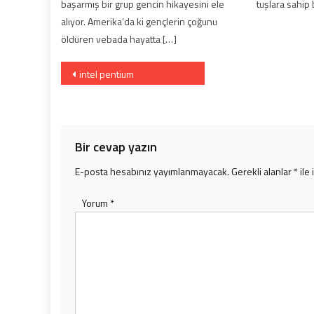
başarmış bir grup gencin hikayesini ele
tuşlara sahip 
alıyor. Amerika’da ki gençlerin çoğunu
öldüren vebada hayatta […]
Yazı
intel pentium
dolaşımı
Bir cevap yazın
E-posta hesabınız yayımlanmayacak.
Gerekli alanlar
*
ile 
Yorum
*