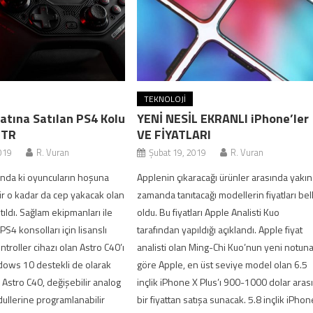
TEKNOLOJI
atına Satılan PS4 Kolu
YENİ NESİL EKRANLI iPhone’ler
 TR
VE FİYATLARI
019
R. Vuran
Şubat 19, 2019
R. Vuran
nda ki oyuncuların hoşuna
Applenin çıkaracağı ürünler arasında yakın
ir o kadar da cep yakacak olan
zamanda tanıtacağı modellerin fiyatları bell
tıldı. Sağlam ekipmanları ile
oldu. Bu fiyatları Apple Analisti Kuo
PS4 konsolları için lisanslı
tarafından yapıldığı açıklandı. Apple fiyat
ntroller cihazı olan Astro C40’ı
analisti olan Ming-Chi Kuo’nun yeni notun
dows 10 destekli de olarak
göre Apple, en üst seviye model olan 6.5
 Astro C40, değişebilir analog
inçlik iPhone X Plus’ı 900-1000 dolar aras
llerine programlanabilir
bir fiyattan satışa sunacak. 5.8 inçlik iPhon